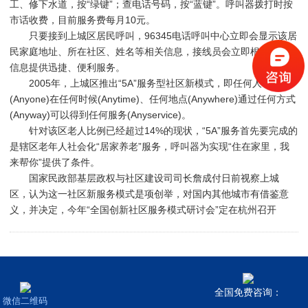
工、修下水道，按“绿键”；查电话号码，按“蓝键”。
呼叫器
拨打时按
市话收费，目前服务费每月10元。
只要接到上城区居民呼叫，96345电话呼叫中心立即会显示该居
民家庭地址、所在社区、姓名等相关信息，接线员会立即根据居民
信息提供迅捷、便利服务。
2005年，上城区推出“5A”服务型社区新模式，即任何人
(Anyone)在任何时候(Anytime)、任何地点(Anywhere)通过任何方式
(Anyway)可以得到任何服务(Anyservice)。
针对该区老人比例已经超过14%的现状，“5A”服务首先要完成的
是辖区老年人社会化“居家养老”服务，呼叫器为实现“住在家里，我
来帮你”提供了条件。
国家民政部基层政权与社区建设司司长詹成付日前视察上城
区，认为这一社区新服务模式是项创举，对国内其他城市有借鉴意
义，并决定，今年“全国创新社区服务模式研讨会”定在杭州召开
全国免费咨询：
微信二维码